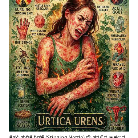
ಕೈತಪ್ಪಿ ತುರಿಕೆ ಗಿಡಕ್ಕೆ (Stinging Nettle) ಮೈ ತಗಲಿದ ಆ ಕ್ಷಣದ