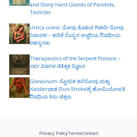
and Stony Hard Glands of Parotids,
Testicles
Urtica urens: ನೋವು ಕೊಡುವ ಗಿಡವೇ ನೋವು
ನಿವಾರಕ! – ತುರಿಕೆ ಸೊಪ್ಪಿನ ಅಚ್ಚರಿಯ ಔಷಧೀಯ
ರಹಸ್ಯಗಳು
Therapeutics of the Serpent Poisons –
ಸರ್ಪ ವಿಷಗಳ ಚಿಕಿತ್ಸಕ ವಿಜ್ಞಾನ
Glonoinum: ಸ್ಫೋಟಕ ತಲೆನೋವು ಮತ್ತು
ಸೂರ್ಯಾಘಾತ (Sun-Stroke)ಕ್ಕೆ ಹೋಮಿಯೋಪತಿ
ಔಷಧಿಯ ಕಿರು-ಚಿತ್ರಣ
Privacy Policy
Terms
Contact