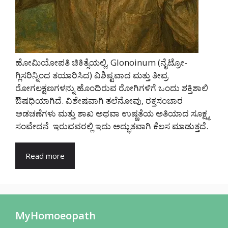
ಹೋಮಿಯೋಪತಿ ಚಿಕಿತ್ಸೆಯಲ್ಲಿ, Glonoinum (ನೈಟ್ರೋ-
ಗ್ಲಿಸರಿನ್ನಿಂದ ತಯಾರಿಸಿದ) ವಿಶಿಷ್ಟವಾದ ಮತ್ತು ತೀವ್ರ
ರೋಗಲಕ್ಷಣಗಳನ್ನು ಹೊಂದಿರುವ ರೋಗಿಗಳಿಗೆ ಒಂದು ಶಕ್ತಿಶಾಲಿ
ಔಷಧಿಯಾಗಿದೆ. ವಿಶೇಷವಾಗಿ ತಲೆನೋವು, ರಕ್ತಸಂಚಾರ
ಅಡಚಣೆಗಳು ಮತ್ತು ಶಾಖ ಅಥವಾ ಉಷ್ಣತೆಯ ಅತಿಯಾದ ಸೂಕ್ಷ್ಮ
ಸಂವೇದನೆ ಇರುವವರಲ್ಲಿ ಇದು ಅದ್ಭುತವಾಗಿ ಕೆಲಸ ಮಾಡುತ್ತದೆ.
Read more
MyHomoeopath