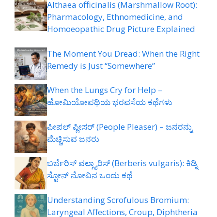
Althaea officinalis (Marshmallow Root):
Pharmacology, Ethnomedicine, and
Homoeopathic Drug Picture Explained
The Moment You Dread: When the Right
Remedy is Just “Somewhere”
When the Lungs Cry for Help –
ಹೋಮಿಯೋಪಥಿಯ ಭರವಸೆಯ ಕಥೆಗಳು
ಪೀಪಲ್ ಪ್ಲೀಸರ್ (People Pleaser) – ಜನರನ್ನು
ಮೆಚ್ಚಿಸುವ ಜನರು
ಬರ್ಬೆರಿಸ್ ವಲ್ಗ್ಯಾರಿಸ್ (Berberis vulgaris): ಕಿಡ್ನಿ
ಸ್ಟೋನ್ ನೋವಿನ ಒಂದು ಕಥೆ
Understanding Scrofulous Bromium:
Laryngeal Affections, Croup, Diphtheria