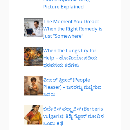
Picture Explained
The Moment You Dread:
When the Right Remedy is
Just “Somewhere”
When the Lungs Cry for
Help – ಹೋಮಿಯೋಪಥಿಯ
ಭರವಸೆಯ ಕಥೆಗಳು
ಪೀಪಲ್ ಪ್ಲೀಸರ್ (People
Pleaser) – ಜನರನ್ನು ಮೆಚ್ಚಿಸುವ
ಜನರು
ಬರ್ಬೆರಿಸ್ ವಲ್ಗ್ಯಾರಿಸ್ (Berberis
vulgaris): ಕಿಡ್ನಿ ಸ್ಟೋನ್ ನೋವಿನ
ಒಂದು ಕಥೆ