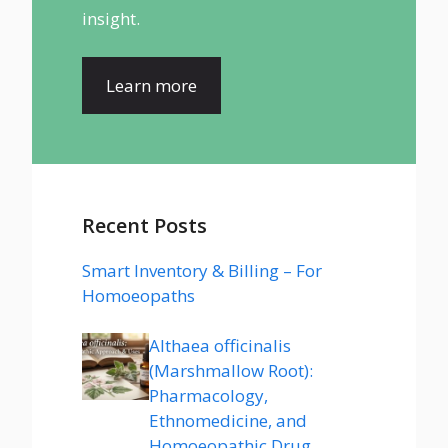
insight.
Learn more
Recent Posts
Smart Inventory & Billing – For
Homoeopaths
Althaea officinalis
(Marshmallow Root):
Pharmacology,
Ethnomedicine, and
Homoeopathic Drug