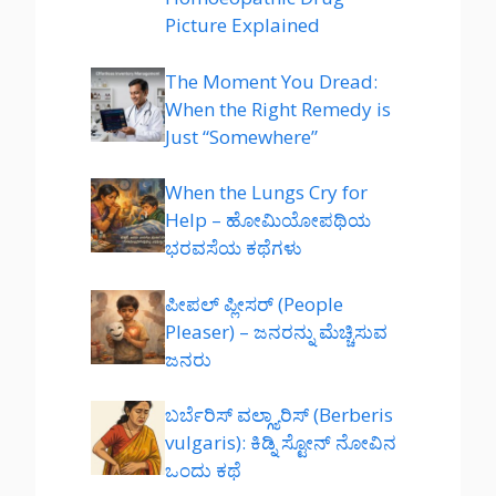
Picture Explained
The Moment You Dread:
When the Right Remedy is
Just “Somewhere”
When the Lungs Cry for
Help – ಹೋಮಿಯೋಪಥಿಯ
ಭರವಸೆಯ ಕಥೆಗಳು
ಪೀಪಲ್ ಪ್ಲೀಸರ್ (People
Pleaser) – ಜನರನ್ನು ಮೆಚ್ಚಿಸುವ
ಜನರು
ಬರ್ಬೆರಿಸ್ ವಲ್ಗ್ಯಾರಿಸ್ (Berberis
vulgaris): ಕಿಡ್ನಿ ಸ್ಟೋನ್ ನೋವಿನ
ಒಂದು ಕಥೆ