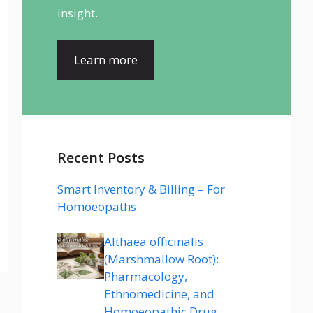
insight.
Learn more
Recent Posts
Smart Inventory & Billing – For
Homoeopaths
Althaea officinalis
(Marshmallow Root):
Pharmacology,
Ethnomedicine, and
Homoeopathic Drug