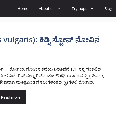
Home
About us
Try apps
Blog
s vulgaris): ಕಿಡ್ನಿ ಸ್ಟೋನ್ ನೋವಿನ
ಾಗ 1: ರೋಗಿಯ ನೋವಿನ ಕಥೆಯ ನಿರೂಪಣೆ 1.1. ನನ್ನ ಸಂಕಟದ
ಂಭ ಬರ್ಬೆರಿಸ್ ವಲ್ಗ್ಯಾರಿಸ್‌ನಂತಹ ಔಷಧಿಯ ಸಾರವನ್ನು ಗ್ರಹಿಸಲು,
ಶೇಷವಾಗಿ ಮೂತ್ರಪಿಂಡದ ಕಲ್ಲುಗಳಂತಹ ಸ್ಥಿತಿಗಳಲ್ಲಿ ರೋಗಿಯ...
Read more