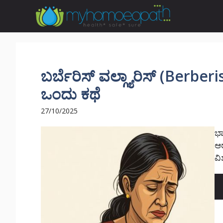
Skip
to
content
ಬರ್ಬೆರಿಸ್ ವಲ್ಗ್ಯಾರಿಸ್ (Berberi
ಒಂದು ಕಥೆ
27/10/2025
ಭ
ಆರ
ವಿ