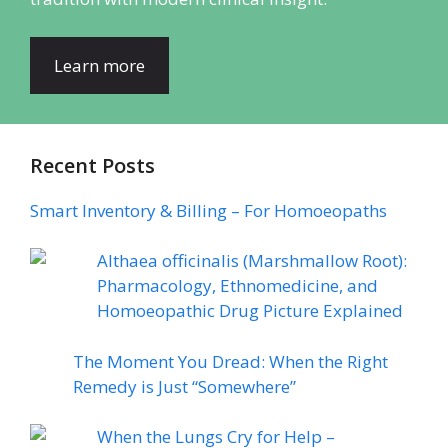
Learn more
Recent Posts
Smart Inventory & Billing – For Homoeopaths
Althaea officinalis (Marshmallow Root):
Pharmacology, Ethnomedicine, and
Homoeopathic Drug Picture Explained
The Moment You Dread: When the Right
Remedy is Just “Somewhere”
When the Lungs Cry for Help –