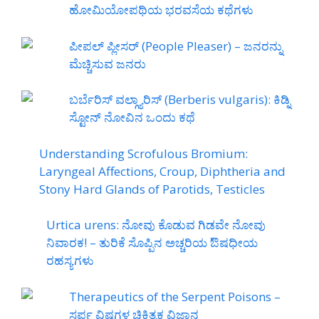
ಹೋಮಿಯೋಪಥಿಯ ಭರವಸೆಯ ಕಥೆಗಳು
ಪೀಪಲ್ ಪ್ಲೀಸರ್ (People Pleaser) – ಜನರನ್ನು
ಮೆಚ್ಚಿಸುವ ಜನರು
ಬರ್ಬೆರಿಸ್ ವಲ್ಗ್ಯಾರಿಸ್ (Berberis vulgaris): ಕಿಡ್ನಿ
ಸ್ಟೋನ್ ನೋವಿನ ಒಂದು ಕಥೆ
Understanding Scrofulous Bromium:
Laryngeal Affections, Croup, Diphtheria and
Stony Hard Glands of Parotids, Testicles
Urtica urens: ನೋವು ಕೊಡುವ ಗಿಡವೇ ನೋವು
ನಿವಾರಕ! – ತುರಿಕೆ ಸೊಪ್ಪಿನ ಅಚ್ಚರಿಯ ಔಷಧೀಯ
ರಹಸ್ಯಗಳು
Therapeutics of the Serpent Poisons –
ಸರ್ಪ ವಿಷಗಳ ಚಿಕಿತ್ಸಕ ವಿಜ್ಞಾನ